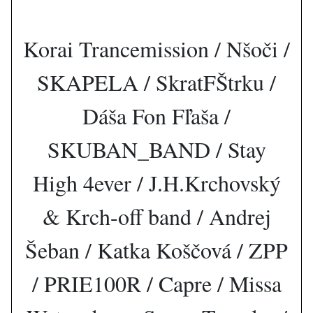
Korai Trancemission / Nšoči /
SKAPELA / SkratFŠtrku /
Dáša Fon Fľaša /
SKUBAN_BAND / Stay
High 4ever / J.H.Krchovský
& Krch-off band / Andrej
Šeban / Katka Koščová / ZPP
/ PRIE100R / Capre / Missa