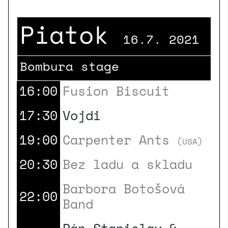
Piatok
16.7. 2021
Bombura stage
16:00
Fusion Biscuit
17:30
Vojdi
19:00
Carpenter Ants
(USA)
20:30
Bez ladu a skladu
Barbora Botošová
22:00
Band