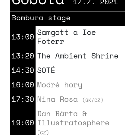
17.7. 2021
Bombura stage
Samgott a Ice
13:00
Foterr
13:20
The Ambient Shrine
14:30
SOTÉ
16:00
Modré hory
17:30
Nina Rosa
(SK/CZ)
Dan Bárta &
19:00
Illustratosphere
(CZ)