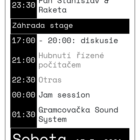
Pán Stanislav &
23:30
Raketa
Záhrada stage
17:00
- 20:00: diskusie
Hubnutí řízené
21:00
počítačem
22:30
Otras
00:00
Jam session
Gramcovačka Sound
01:30
System
Sobota