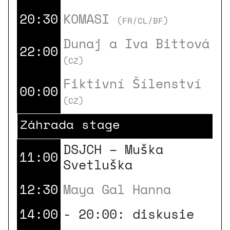
20:30
KOMASI
(FR/CL/BF)
Dunaj a Iva Bittová
22:00
(CZ)
Fiktivní Šílenství
00:00
(CZ)
Záhrada stage
DSJCH – Muška
11:00
Svetluška
12:30
Maya Gal Hanna
14:00
- 20:00: diskusie