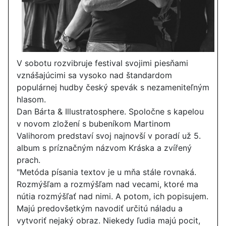
V sobotu rozvibruje festival svojimi piesňami
vznášajúcimi sa vysoko nad štandardom
populárnej hudby český spevák s nezameniteľným
hlasom.
Dan Bárta & Illustratosphere
. Spoločne s kapelou
v novom zložení s bubeníkom Martinom
Valihorom predstaví svoj najnovší v poradí už 5.
album s príznačným názvom Kráska a zvířený
prach.
"Metóda písania textov je u mňa stále rovnaká.
Rozmýšľam a rozmýšľam nad vecami, ktoré ma
nútia rozmýšľať nad nimi. A potom, ich popisujem.
Majú predovšetkým navodiť určitú náladu a
vytvoriť nejaký obraz. Niekedy ľudia majú pocit,