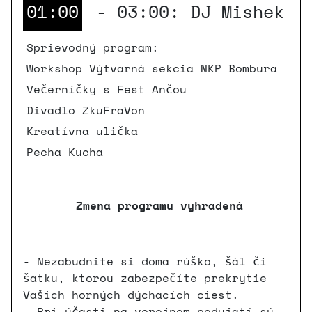
01:00
- 03:00: DJ Mishek
Sprievodný program:
Workshop Výtvarná sekcia NKP Bombura
Večerníčky s Fest Ančou
Divadlo ZkuFraVon
Kreatívna ulička
Pecha Kucha
Zmena programu vyhradená
- Nezabudnite si doma rúško, šál či
šatku, ktorou zabezpečíte prekrytie
Vašich horných dýchacích ciest.
- Pri účasti na verejnom podujatí sú