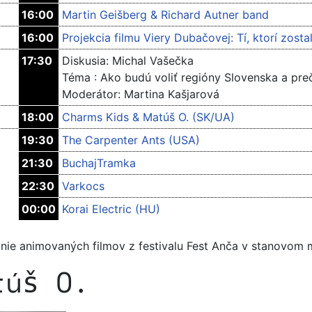
16:00
Martin Geišberg & Richard Autner band
16:00
Projekcia filmu Viery Dubačovej: Tí, ktorí zost
17:30
Diskusia: Michal Vašečka
Téma : Ako budú voliť regióny Slovenska a pre
Moderátor: Martina Kašjarová
18:00
Charms Kids & Matúš O. (SK/UA)
19:30
The Carpenter Ants (USA)
21:30
BuchajTramka
22:30
Varkocs
00:00
Korai Electric (HU)
nie animovaných filmov z festivalu Fest Anča v stanovom
túš O.