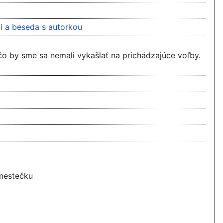
ali a beseda s autorkou
čo by sme sa nemali vykašlať na prichádzajúce voľby.
 mestečku