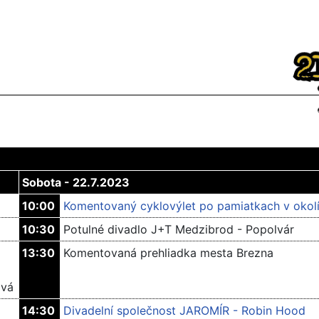
Sobota - 22.7.2023
10:00
Komentovaný cyklovýlet po pamiatkach v okol
10:30
Potulné divadlo J+T Medzibrod - Popolvár
13:30
Komentovaná prehliadka mesta Brezna
ová
14:30
Divadelní společnost JAROMÍR - Robin Hood