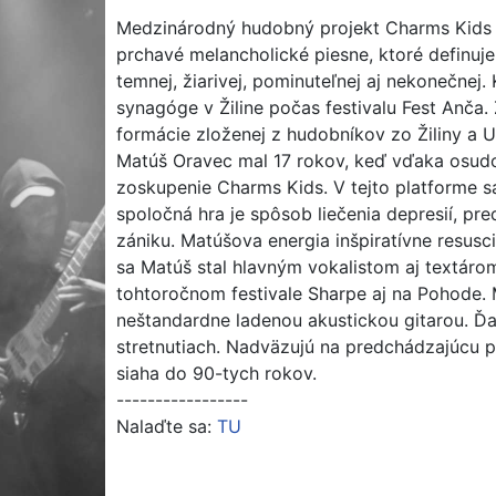
Medzinárodný hudobný projekt Charms Kids 
prchavé melancholické piesne, ktoré definuje 
temnej, žiarivej, pominuteľnej aj nekonečnej
synagóge v Žiline počas festivalu Fest Anča.
formácie zloženej z hudobníkov zo Žiliny a U
Matúš Oravec mal 17 rokov, keď vďaka osudo
zoskupenie Charms Kids. V tejto platforme s
spoločná hra je spôsob liečenia depresií, p
zániku. Matúšova energia inšpiratívne resus
sa Matúš stal hlavným vokalistom aj textárom
tohtoročnom festivale Sharpe aj na Pohode.
neštandardne ladenou akustickou gitarou. Ďa
stretnutiach. Nadväzujú na predchádzajúcu p
siaha do 90-tych rokov.
-----------------
Nalaďte sa:
TU