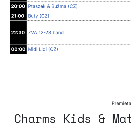
20:00
Ptaszek & Bužma (CZ)
21:00
Buty (CZ)
22:30
ZVA 12-28 band
00:00
Midi Lidi (CZ)
Premieta
Charms Kids & Ma