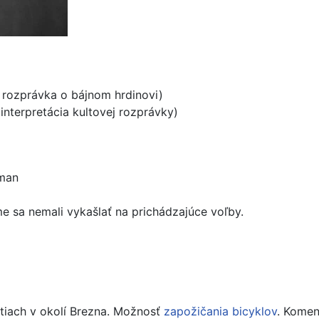
 rozprávka o bájnom hrdinovi)
interpretácia kultovej rozprávky)
zman
e sa nemali vykašlať na prichádzajúce voľby.
iach v okolí Brezna. Možnosť
zapožičania bicyklov
. Komen