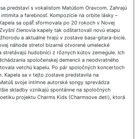
sa predstaví s vokalistom Matúšom Oravcom. Zahrajú
intimita a farebnosť. Kompozície na orbite lásky –
. Kapela sa opäť̌ sformovala po 20 rokoch v Novej
 Zvyšní členovia kapely tak odštartovali novú etapu
žhorodu a aktuálne hrajú v zostave basa-gitara-bicie.
vej náhode stretol bizarné otvorené umelecké
a stretávajú hudobníci z rôznych kútov zemegule. Ich
redchádzania spoločenskej demencii a neodvratného
citovala vetchú kapelu. Po pár spoločných koncertoch
. Kapela sa v tejto zostave predstavila na
 Matúš svoje intímne autorské songy sprevádza
lšie skladby vznikajú spontánne na spoločných
oetiku projektu Charms Kids (Charmsove deti), ktorá