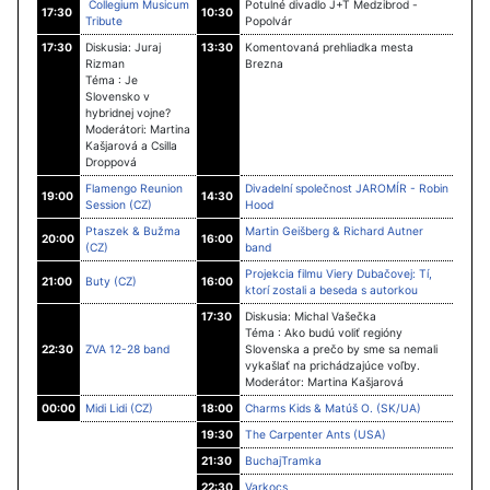
Collegium Musicum
Potulné divadlo J+T Medzibrod -
17:30
10:30
Tribute
Popolvár
17:30
Diskusia: Juraj
13:30
Komentovaná prehliadka mesta
Rizman
Brezna
Téma : Je
Slovensko v
hybridnej vojne?
Moderátori: Martina
Kašjarová a Csilla
Droppová
Flamengo Reunion
Divadelní společnost JAROMÍR - Robin
19:00
14:30
Session (CZ)
Hood
Ptaszek & Bužma
Martin Geišberg & Richard Autner
20:00
16:00
(CZ)
band
Projekcia filmu Viery Dubačovej: Tí,
21:00
Buty (CZ)
16:00
ktorí zostali a beseda s autorkou
17:30
Diskusia: Michal Vašečka
Téma : Ako budú voliť regióny
22:30
ZVA 12-28 band
Slovenska a prečo by sme sa nemali
vykašlať na prichádzajúce voľby.
Moderátor: Martina Kašjarová
00:00
Midi Lidi (CZ)
18:00
Charms Kids & Matúš O. (SK/UA)
19:30
The Carpenter Ants (USA)
21:30
BuchajTramka
22:30
Varkocs