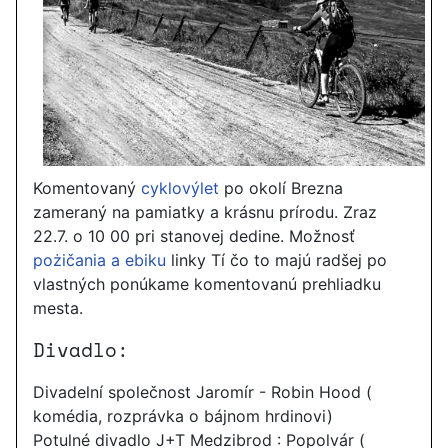
Komentovaný
cyklovýlet
po okolí Brezna
zameraný na pamiatky a krásnu prírodu. Zraz
22.7. o 10 00 pri stanovej dedine. Možnosť
pożičania a ebiku
linky Tí čo to majú radšej po
vlastných ponúkame komentovanú prehliadku
mesta.
Divadlo:
Divadelní společnost Jaromír - Robin Hood (
komédia, rozprávka o bájnom hrdinovi)
Potulné divadlo J+T Medzibrod : Popolvár (