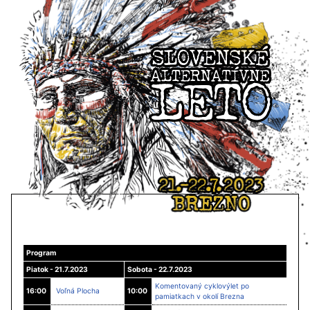
Program
Piatok - 21.7.2023
Sobota - 22.7.2023
Komentovaný cyklovýlet po
16:00
Voľná Plocha
10:00
pamiatkach v okolí Brezna